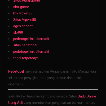
Situs Putarslot88
slot gacor
link vipwin88
Situs Vipwin88
agen sbobet
slot88
pedetogel link alternatif
situs pedetogel
pedetogel link alternatif
togel terpercaya
Pedetogel
menjadi rujukan Pengeluaran Toto Macau Hari
Ini karena penyajian data yang teratur dan selalu
diperbarui.
Indo7Poker terus berkembang sebagai Situs
Dadu Online
Uang Asli
yang memberikan pengalaman bermain aman,