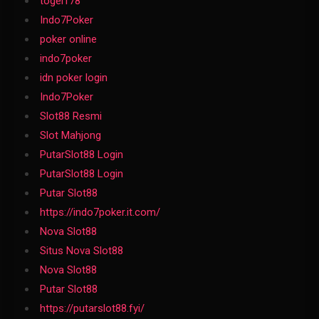
togel178
Indo7Poker
poker online
indo7poker
idn poker login
Indo7Poker
Slot88 Resmi
Slot Mahjong
PutarSlot88 Login
PutarSlot88 Login
Putar Slot88
https://indo7poker.it.com/
Nova Slot88
Situs Nova Slot88
Nova Slot88
Putar Slot88
https://putarslot88.fyi/