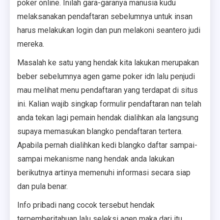
poker online. Inilah gara-garanya manusia kudu
melaksanakan pendaftaran sebelumnya untuk insan
harus melakukan login dan pun melakoni seantero judi
mereka.
Masalah ke satu yang hendak kita lakukan merupakan
beber sebelumnya agen game poker idn lalu penjudi
mau melihat menu pendaftaran yang terdapat di situs
ini. Kalian wajib singkap formulir pendaftaran nan telah
anda tekan lagi pemain hendak dialihkan ala langsung
supaya memasukan blangko pendaftaran tertera.
Apabila pernah dialihkan kedi blangko daftar sampai-
sampai mekanisme nang hendak anda lakukan
berikutnya artinya memenuhi informasi secara siap
dan pula benar.
Info pribadi nang cocok tersebut hendak
terpemberitahuan lalu seleksi agen maka dari itu