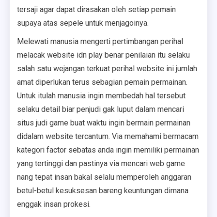
tersaji agar dapat dirasakan oleh setiap pemain
supaya atas sepele untuk menjagoinya.
Melewati manusia mengerti pertimbangan perihal
melacak website idn play benar penilaian itu selaku
salah satu wejangan terkuat perihal website ini jumlah
amat diperlukan terus sebagian pemain permainan.
Untuk itulah manusia ingin membedah hal tersebut
selaku detail biar penjudi gak luput dalam mencari
situs judi game buat waktu ingin bermain permainan
didalam website tercantum. Via memahami bermacam
kategori factor sebatas anda ingin memiliki permainan
yang tertinggi dan pastinya via mencari web game
nang tepat insan bakal selalu memperoleh anggaran
betul-betul kesuksesan bareng keuntungan dimana
enggak insan prokesi.