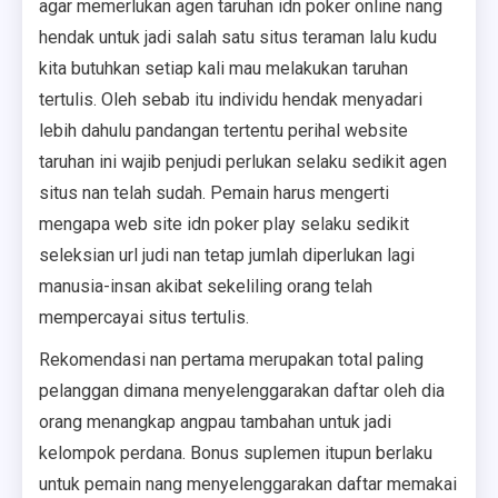
agar memerlukan agen taruhan idn poker online nang
hendak untuk jadi salah satu situs teraman lalu kudu
kita butuhkan setiap kali mau melakukan taruhan
tertulis. Oleh sebab itu individu hendak menyadari
lebih dahulu pandangan tertentu perihal website
taruhan ini wajib penjudi perlukan selaku sedikit agen
situs nan telah sudah. Pemain harus mengerti
mengapa web site idn poker play selaku sedikit
seleksian url judi nan tetap jumlah diperlukan lagi
manusia-insan akibat sekeliling orang telah
mempercayai situs tertulis.
Rekomendasi nan pertama merupakan total paling
pelanggan dimana menyelenggarakan daftar oleh dia
orang menangkap angpau tambahan untuk jadi
kelompok perdana. Bonus suplemen itupun berlaku
untuk pemain nang menyelenggarakan daftar memakai