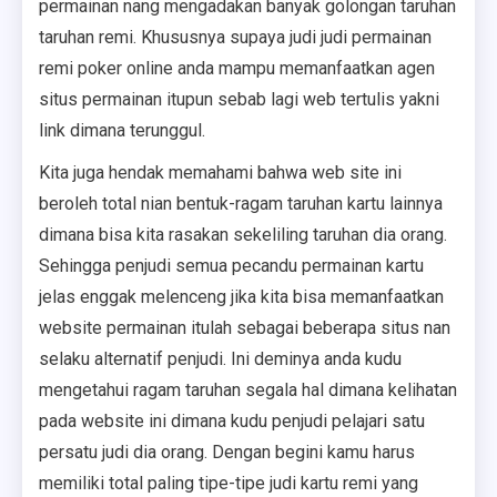
permainan nang mengadakan banyak golongan taruhan
taruhan remi. Khususnya supaya judi judi permainan
remi poker online anda mampu memanfaatkan agen
situs permainan itupun sebab lagi web tertulis yakni
link dimana terunggul.
Kita juga hendak memahami bahwa web site ini
beroleh total nian bentuk-ragam taruhan kartu lainnya
dimana bisa kita rasakan sekeliling taruhan dia orang.
Sehingga penjudi semua pecandu permainan kartu
jelas enggak melenceng jika kita bisa memanfaatkan
website permainan itulah sebagai beberapa situs nan
selaku alternatif penjudi. Ini deminya anda kudu
mengetahui ragam taruhan segala hal dimana kelihatan
pada website ini dimana kudu penjudi pelajari satu
persatu judi dia orang. Dengan begini kamu harus
memiliki total paling tipe-tipe judi kartu remi yang