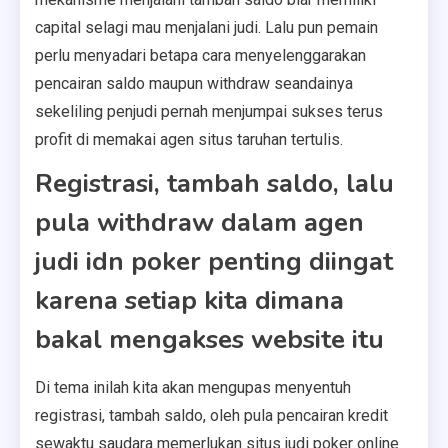
capital selagi mau menjalani judi. Lalu pun pemain
perlu menyadari betapa cara menyelenggarakan
pencairan saldo maupun withdraw seandainya
sekeliling penjudi pernah menjumpai sukses terus
profit di memakai agen situs taruhan tertulis.
Registrasi, tambah saldo, lalu
pula withdraw dalam agen
judi idn poker penting diingat
karena setiap kita dimana
bakal mengakses website itu
Di tema inilah kita akan mengupas menyentuh
registrasi, tambah saldo, oleh pula pencairan kredit
sewaktu saudara memerlukan situs judi poker online