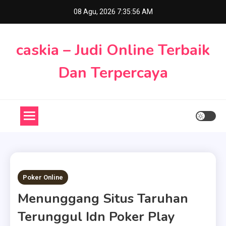
Skip
08 Agu, 2026
7:35:57 AM
to
content
caskia – Judi Online Terbaik
Dan Terpercaya
13 MINS READ
Poker Online
Menunggang Situs Taruhan
Terunggul Idn Poker Play