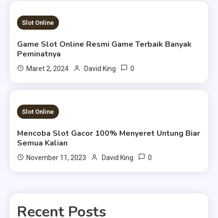
3 MINS READ
Slot Online
Game Slot Online Resmi Game Terbaik Banyak
Peminatnya
0
Maret 2, 2024
David King
3 MINS READ
Slot Online
Mencoba Slot Gacor 100% Menyeret Untung Biar
Semua Kalian
0
November 11, 2023
David King
Recent Posts