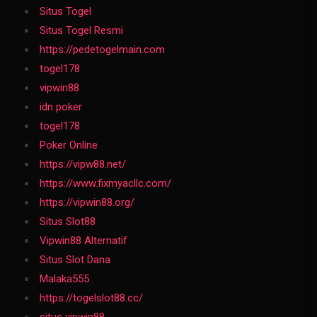
Situs Togel
Situs Togel Resmi
https://pedetogelmain.com
togel178
vipwin88
idn poker
togel178
Poker Online
https://vipw88.net/
https://www.fixmyacllc.com/
https://vipwin88.org/
Situs Slot88
Vipwin88 Alternatif
Situs Slot Dana
Malaka555
https://togelslot88.cc/
situs vipwin88