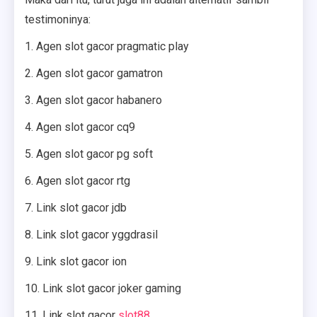
testimoninya:
1. Agen slot gacor pragmatic play
2. Agen slot gacor gamatron
3. Agen slot gacor habanero
4. Agen slot gacor cq9
5. Agen slot gacor pg soft
6. Agen slot gacor rtg
7. Link slot gacor jdb
8. Link slot gacor yggdrasil
9. Link slot gacor ion
10. Link slot gacor joker gaming
11. Link slot gacor
slot88