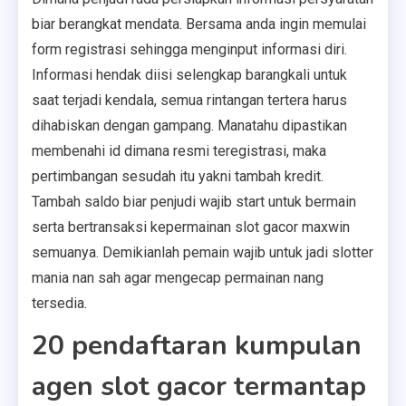
biar berangkat mendata. Bersama anda ingin memulai
form registrasi sehingga menginput informasi diri.
Informasi hendak diisi selengkap barangkali untuk
saat terjadi kendala, semua rintangan tertera harus
dihabiskan dengan gampang. Manatahu dipastikan
membenahi id dimana resmi teregistrasi, maka
pertimbangan sesudah itu yakni tambah kredit.
Tambah saldo biar penjudi wajib start untuk bermain
serta bertransaksi kepermainan slot gacor maxwin
semuanya. Demikianlah pemain wajib untuk jadi slotter
mania nan sah agar mengecap permainan nang
tersedia.
20 pendaftaran kumpulan
agen slot gacor termantap