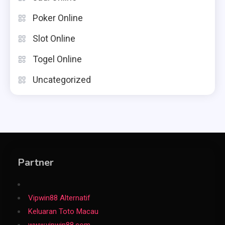
Poker Online
Slot Online
Togel Online
Uncategorized
Partner
Vipwin88 Alternatif
Keluaran Toto Macau
www.vipwin88.com