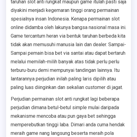
taruhan slot anti rungkat maupun game itulah pasti saja
diyakini menjadi kegemaran tinggi orang permainan
spesialnya insan Indonesia. Kenapa permainan slot
online didamba oleh lakunya bangsa nasional masa ini.
Game tercantum heran via bentuk taruhan berbeda kita
tidak akan memusuhi manusia lain dan dealer. Sampai-
Sampai pemain bisa bet via santai atau dapat bertaruh
melalui memilah-milih banyak atas tidak perlu perlu
terburu-buru demi mempunyai tandingan lainnya. Itu
lantarannya perjudian inilah paling laris dipilih atau
paling luas diinginkan dan sekalian customer di jagat.
Perjudian permainan slot anti rungkat lagi beberapa
perjudian dimana betul-betul simple mulai daripada
mekanisme mencoba atau pun gaya bet sehingga
memperebutkan tinggi laba. Dimari anda cuma hendak
meraih game nang langsung beserta meraih pola