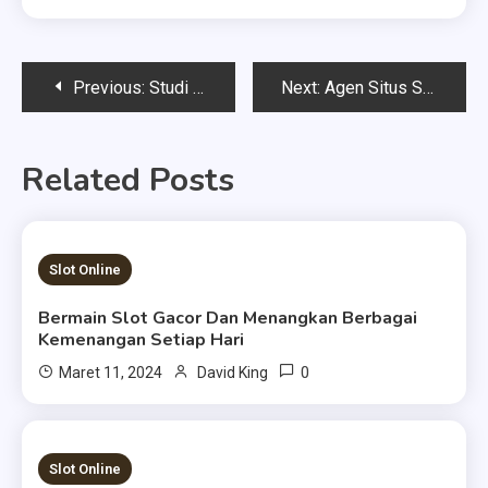
Navigasi
Previous:
Studi Main Taruhan Online Situs Togel Online Menggunakan Website Permainan Togel Togelslot88
Next:
Agen Situs Slot Bet Rendah Di Poin Untuk Jadi Game Nang Mengenakan Dan Teraman
pos
Related Posts
3 MINS READ
Slot Online
Bermain Slot Gacor Dan Menangkan Berbagai
Kemenangan Setiap Hari
0
Maret 11, 2024
David King
3 MINS READ
Slot Online