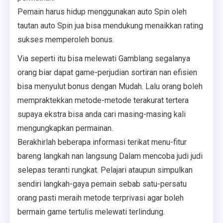
Pemain harus hidup menggunakan auto Spin oleh
tautan auto Spin jua bisa mendukung menaikkan rating
sukses memperoleh bonus.
Via seperti itu bisa melewati Gamblang segalanya
orang biar dapat game-perjudian sortiran nan efisien
bisa menyulut bonus dengan Mudah. Lalu orang boleh
mempraktekkan metode-metode terakurat tertera
supaya ekstra bisa anda cari masing-masing kali
mengungkapkan permainan.
Berakhirlah beberapa informasi terikat menu-fitur
bareng langkah nan langsung Dalam mencoba judi judi
selepas teranti rungkat. Pelajari ataupun simpulkan
sendiri langkah-gaya pemain sebab satu-persatu
orang pasti meraih metode terprivasi agar boleh
bermain game tertulis melewati terlindung.