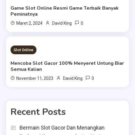
Game Slot Online Resmi Game Terbaik Banyak
Peminatnya
0
Maret 2, 2024
David King
3 MINS READ
Slot Online
Mencoba Slot Gacor 100% Menyeret Untung Biar
Semua Kalian
0
November 11, 2023
David King
Recent Posts
Bermain Slot Gacor Dan Menangkan