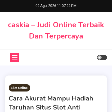
Skip
09 Agu, 2026
11:07:23 PM
to
content
caskia – Judi Online Terbaik
Dan Terpercaya
4 MINS READ
Slot Online
Cara Akurat Mampu Hadiah
Taruhan Situs Slot Anti