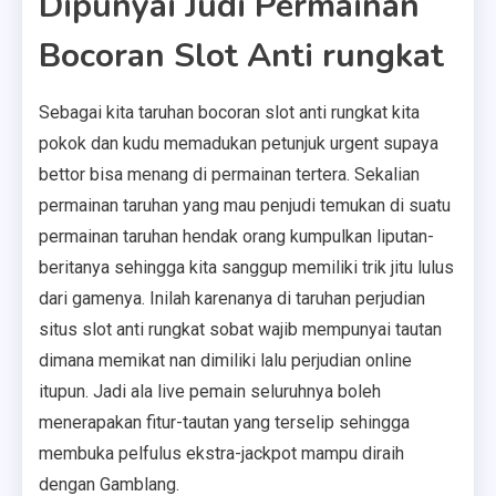
Dipunyai Judi Permainan
Bocoran Slot Anti rungkat
Sebagai kita taruhan bocoran slot anti rungkat kita
pokok dan kudu memadukan petunjuk urgent supaya
bettor bisa menang di permainan tertera. Sekalian
permainan taruhan yang mau penjudi temukan di suatu
permainan taruhan hendak orang kumpulkan liputan-
beritanya sehingga kita sanggup memiliki trik jitu lulus
dari gamenya. Inilah karenanya di taruhan perjudian
situs slot anti rungkat sobat wajib mempunyai tautan
dimana memikat nan dimiliki lalu perjudian online
itupun. Jadi ala live pemain seluruhnya boleh
menerapakan fitur-tautan yang terselip sehingga
membuka pelfulus ekstra-jackpot mampu diraih
dengan Gamblang.