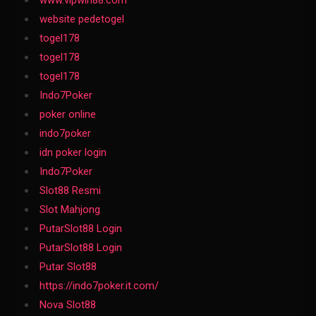
website pedetogel
togel178
togel178
togel178
Indo7Poker
poker online
indo7poker
idn poker login
Indo7Poker
Slot88 Resmi
Slot Mahjong
PutarSlot88 Login
PutarSlot88 Login
Putar Slot88
https://indo7poker.it.com/
Nova Slot88