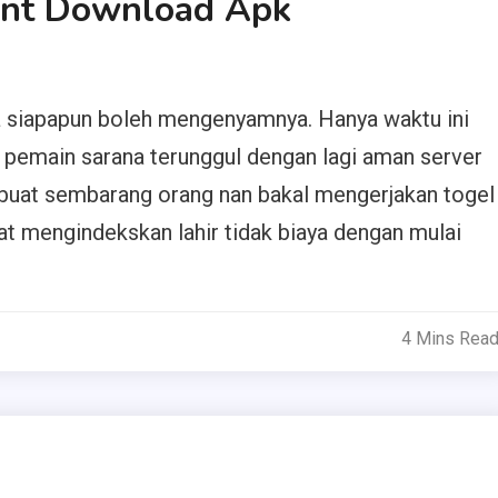
tant Download Apk
a siapapun boleh mengenyamnya. Hanya waktu ini
n pemain sarana terunggul dengan lagi aman server
ah buat sembarang orang nan bakal mengerjakan togel
t mengindekskan lahir tidak biaya dengan mulai
4 Mins Rea