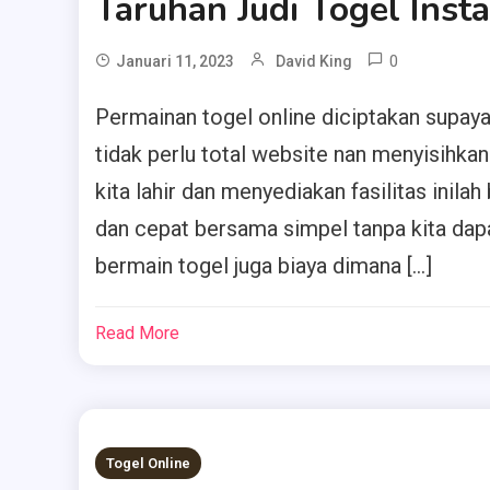
Taruhan Judi Togel Ins
0
Januari 11, 2023
David King
Permainan togel online diciptakan supay
tidak perlu total website nan menyisihka
kita lahir dan menyediakan fasilitas inil
dan cepat bersama simpel tanpa kita dapa
bermain togel juga biaya dimana […]
Read More
Togel Online