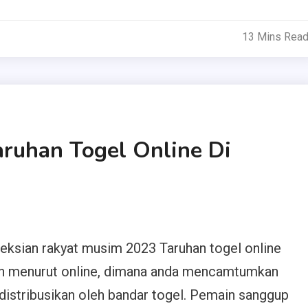
13 Mins Rea
ruhan Togel Online Di
leksian rakyat musim 2023 Taruhan togel online
kan menurut online, dimana anda mencamtumkan
distribusikan oleh bandar togel. Pemain sanggup