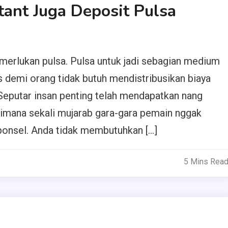
tant Juga Deposit Pulsa
merlukan pulsa. Pulsa untuk jadi sebagian medium
 demi orang tidak butuh mendistribusikan biaya
eputar insan penting telah mendapatkan nang
dimana sekali mujarab gara-gara pemain nggak
ponsel. Anda tidak membutuhkan […]
5 Mins Rea