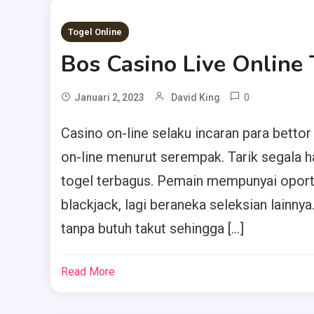
Togel Online
Bos Casino Live Online
0
Januari 2, 2023
David King
Casino on-line selaku incaran para betto
on-line menurut serempak. Tarik segala ha
togel terbagus. Pemain mempunyai oportun
blackjack, lagi beraneka seleksian lainnya.
tanpa butuh takut sehingga […]
Read More