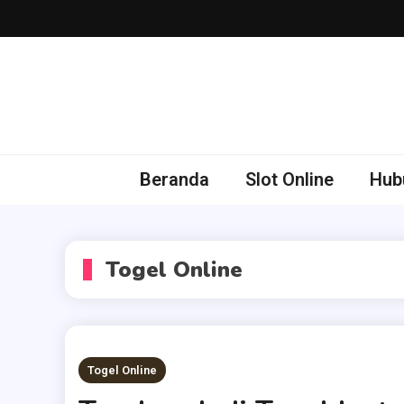
Skip
to
content
Beranda
Slot Online
Hub
Togel Online
Togel Online