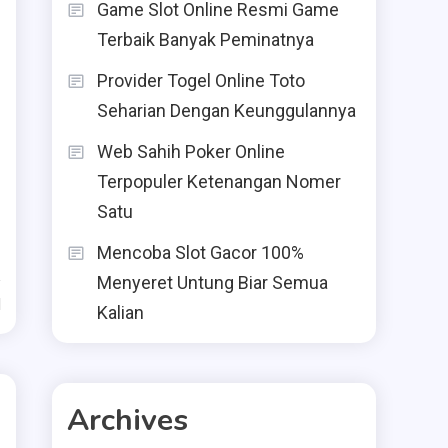
Game Slot Online Resmi Game
Terbaik Banyak Peminatnya
Provider Togel Online Toto
Seharian Dengan Keunggulannya
Web Sahih Poker Online
Terpopuler Ketenangan Nomer
Satu
Mencoba Slot Gacor 100%
Menyeret Untung Biar Semua
d
Kalian
Archives